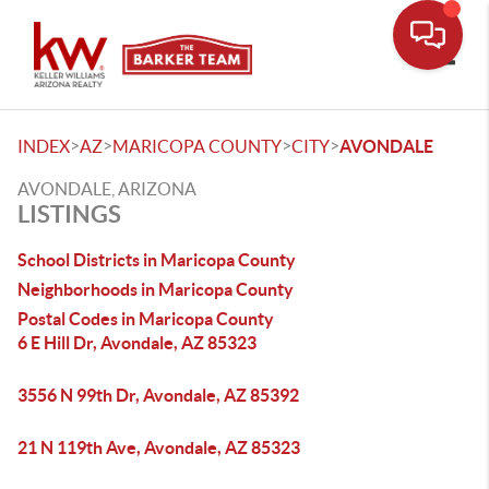
Toggle
>
>
>
>
INDEX
AZ
MARICOPA COUNTY
CITY
AVONDALE
AVONDALE, ARIZONA
LISTINGS
School Districts in Maricopa County
Neighborhoods in Maricopa County
Postal Codes in Maricopa County
6 E Hill Dr, Avondale, AZ 85323
3556 N 99th Dr, Avondale, AZ 85392
21 N 119th Ave, Avondale, AZ 85323