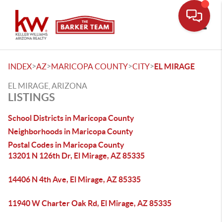
Toggle
>
>
>
>
INDEX
AZ
MARICOPA COUNTY
CITY
EL MIRAGE
EL MIRAGE, ARIZONA
LISTINGS
School Districts in Maricopa County
Neighborhoods in Maricopa County
Postal Codes in Maricopa County
13201 N 126th Dr, El Mirage, AZ 85335
14406 N 4th Ave, El Mirage, AZ 85335
11940 W Charter Oak Rd, El Mirage, AZ 85335