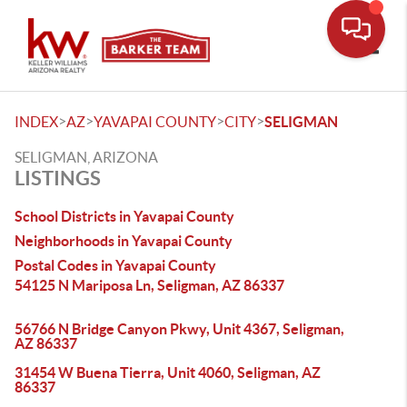
Toggle
>
>
>
>
INDEX
AZ
YAVAPAI COUNTY
CITY
SELIGMAN
SELIGMAN, ARIZONA
LISTINGS
School Districts in Yavapai County
Neighborhoods in Yavapai County
Postal Codes in Yavapai County
54125 N Mariposa Ln, Seligman, AZ 86337
56766 N Bridge Canyon Pkwy, Unit 4367, Seligman,
AZ 86337
31454 W Buena Tierra, Unit 4060, Seligman, AZ
86337