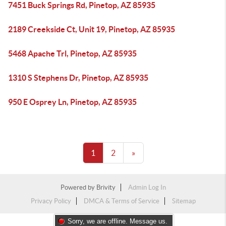
7451 Buck Springs Rd, Pinetop, AZ 85935
2189 Creekside Ct, Unit 19, Pinetop, AZ 85935
5468 Apache Trl, Pinetop, AZ 85935
1310 S Stephens Dr, Pinetop, AZ 85935
950 E Osprey Ln, Pinetop, AZ 85935
1
2
»
Powered by
Brivity
Admin Log In
Privacy Policy
DMCA & Terms of Service
Sitemap
Sorry, we are offline. Message us.